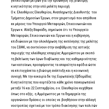
γενικότερων μέτρων για την προώθηση της βιώσιμης
κινητικότητας στην υπό μελέτη περιοχή.
Ο κ. Ελευθέριος Ελευθερίου, Αναπληρωτής Διευθυντής του
Τμήματος Δημοσίων Έργων, στον χαιρετισμό που απηύθυνε
εκ μέρους του Υπουργού Μεταφορών, Επικοινωνιών και
Έργων κ. Αλέξη Βαφεάδη, σημείωσε ότι το Υπουργείο
Μεταφορών, Επικοινωνιών και Έργων και η κυβέρνηση,
επιδιώκουν με την ολοκλήρωση της εκπόνησης της μελέτης
του ΣΒΑΚ, να συντείνουν στην αναβάθμιση της αστικής
περιοχής της ελεύθερης επαρχίας Αμμοχώστου με σκοπό
τη βελτίωση των όρων διαβίωσης και της καθημερινότητας
των κατοίκων, προσφέροντας τα απαραίτητα εφόδια ώστε
να επιτυγχάνεται η βιώσιμη ανάπτυξη και η κοινωνική
συνοχή. Με την ευκαιρία δε της Ευρωπαϊκής Εβδομάδας
Κινητικότητας που εορτάζεται κάθε χρόνο πανευρωπαϊκά
μεταξύ 16 και 22 Σεπτεμβρίου, ο κ. Ελευθερίου ευχήθηκε
όπως στο εξής, η Αμμόχωστος με τα δημαρχεία της
οργανώνουν δράσεις οι οποίες να βοηθήσουν στην αλλαγή
νοοτροπίας σχετικά με τον τρόπο διακίνησης των πολιτών