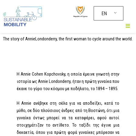
Μετάβαση
στο
EN
περιεχόμενο
The story of AnnieLondonderry, the first woman to cycle around the world.
H Annie Cohen Kopchovsky, η οποία έµεινε γνωστή στην
ιστορία ως Annie Londonderry, ήταν η πρώτη γυναίκα που
έκανε το γύρο του κόσμου με ποδήλατο, το 1894 – 1895.
Η Annie ανέβηκε στη σέλα για να αποδείξει, κατά το
μύθο, σε δύο πλούσιους άνδρες από τη Βοστώνη, ότι μια
γυναίκα όντως μπορεί να τα καταφέρει, αφού αυτοί
στοιχημάτιζαν το αντίθετο. Το ταξίδι της έγινε μια
δεκαετία, όπου για πρώτη φορά γυναίκες μπόρεσαν να