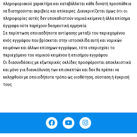
πληροφοριακού χαρακτήρα και καταβάλλεται κάθε δυνατή προσπάθεια
να διατηρούνται ακριβείς και επίκαιρες. Διευκρινίζεται όμως ότι οι
πληροφορίες αυτές δεν υποκαθιστούν νομικά κείμενα ή άλλα επίσημα
έγγραφα ούτε παρέχουν δεσμευτική ερμηνεία.
Σε περίπτωση οποιασδήποτε αντίφασης μεταξύ του περιεχομένου
ενός εγγράφου που βρίσκεται στην ιστοσελίδα αυτή και νομικών
κειμένων και άλλων επίσημων εγγράφων, τότε υπερισχύει το
περιεχόμενο του νομικού κειμένου ή επισήμου εγγράφου.
Οι διασυνδέσεις με εξωτερικές σελίδες προσφέρονται αποκλειστικά
και μόνο για διευκόλυνση των επισκεπτών και δεν θα πρέπει να
εκληφθούν με οποιοδήποτε τρόπο ως υιοθέτηση, σύσταση ή έγκρισή
τους.
F
Y
I
a
o
n
c
u
s