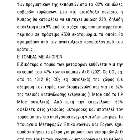
των πραγματικών της εκπομπών από το -32% και άλλες
σοβαρών κυρώσεων. Στο πιο αισιόδοξο σενάριο, η
Κύπρος θα καταφέρει να επιτύχει μείωση 23%, δηλαδή
απόκλιση κατά 9% από το στόχο της, που μεταφράζεται
περίπου σε πρόστιμα €500 εκατομμύρια, τα οποία θα
αφαιρεθούν από τον αναπτυξιακό προϋπολογισμό του
κράτους.
Β. ΤΟΜΕΑΣ ΜΕΤΑΦΟΡΩΝ
Ειδικότερα ο τομέα των μεταφορών ευθύνεται για την
εκπομπή του 47% των εκπομπών ΑτΘ (2021 Gg CO
eq.
2
από τα 4312 Gg CO
eq. συνολικά) της χώρας (με
2
εξαίρεση τον τομέα των βιομηχανιών) και για το 52%
της τελικής κατανάλωσης ενέργειας (1 Mtoe από τα 1,9
Mtoe συνολικά). Από αυτή την κατανάλωση, 60%
οφείλετε στις χερσαίες μεταφορές και αποτελεί τον
τομέα με την πιο επείγουσα ανάγκη για λήψη μέτρων. Το
Υπουργείο Μεταφορών, Επικοινωνιών και Έργων, έχει
ομαδοποιήσει τα μέτρα για μείωση των εκπομπών ΑτΘ
από τον τομέα των χερσαίων μεταφορών και τη μείωση