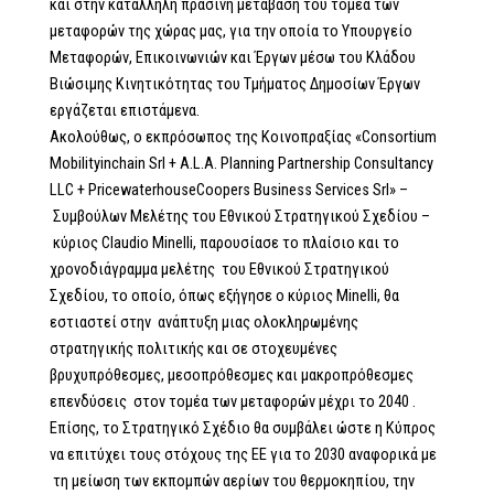
και στην κατάλληλη πράσινη μετάβαση του τομέα των
μεταφορών της χώρας μας, για την οποία το Υπουργείο
Μεταφορών, Επικοινωνιών και Έργων μέσω του Κλάδου
Βιώσιμης Κινητικότητας του Τμήματος Δημοσίων Έργων
εργάζεται επιστάμενα.
Ακολούθως, ο εκπρόσωπος της Κοινοπραξίας «Consortium
Mobilityinchain Srl + A.L.A. Planning Partnership Consultancy
LLC + PricewaterhouseCoopers Business Services Srl» –
Συμβούλων Μελέτης του Εθνικού Στρατηγικού Σχεδίου –
κύριος Claudio Minelli, παρουσίασε το πλαίσιο και το
χρονοδιάγραμμα μελέτης του Εθνικού Στρατηγικού
Σχεδίου, το οποίο, όπως εξήγησε ο κύριος Μinelli, θα
εστιαστεί στην ανάπτυξη μιας ολοκληρωμένης
στρατηγικής πολιτικής και σε στοχευμένες
βρυχυπρόθεσμες, μεσοπρόθεσμες και μακροπρόθεσμες
επενδύσεις στον τομέα των μεταφορών μέχρι το 2040 .
Επίσης, το Στρατηγικό Σχέδιο θα συμβάλει ώστε η Κύπρος
να επιτύχει τους στόχους της ΕΕ για το 2030 αναφορικά με
τη μείωση των εκπομπών αερίων του θερμοκηπίου, την