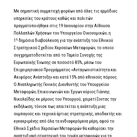
Με σημαντική συμμετοχή φορέων από όλες τις αρμόδιες
υπηρεσίες του κράτους καθώς και πολιτών
πραγματοποιήθηκε στις 19 Ιανουαρίου στην Αίθουσα
Πολλαπλών Χρήσεων του Υπουργείου Οικονομικών, η
η
1
δημόσια διαβούλευση για την ανάπτυξη του Εθνικού
Στρατηγικού Σχεδίου Χερσαίων Μεταφορών, το οποίο
συγχρηματοδοτείται από το Ταμείο Συνοχής της
Ευρωπαϊκής Ένωσης σε ποσοστό 85%, μέσω του
Επιχειρησιακού Προγράμματος «Ανταγωνιστικότητα και
Αειφόρος Ανάπτυξη» και κατά 15% από εθνικούς πόρους.
Ο Αναπληρωτής Γενικός Διευθυντής του Υπουργείου
Μεταφορών, Επικοινωνιών και Έργων κύριος Γιάννης
Νικολαΐδης εκ μέρους του Υπουργού, χαιρετίζοντας την
εκδήλωση, τόνισε πως απαιτείται η ανάπτυξη μιας
συμπαγούς και τεχνικά άρτιας στρατηγικής, αποδεκτής και
εγκεκριμένης από όλα τα ενδιαφερόμενα μέρη, αφού το
Εθνικό Σχέδιο Χερσαίων Μεταφορών θα καθορίσει την
αναπτυξιακή στρατηγική του τομέα μεταφορών για τα