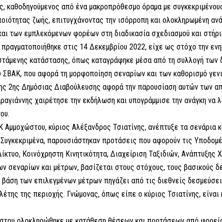
ας, καθοδηγούμενος από ένα μακροπρόθεσμο όραμα με συγκεκριμένο
ποιότητας ζωής, επιτυγχάνοντας την ισόρροπη και ολοκληρωμένη αν
 και των εμπλεκόμενων φορέων στη διαδικασία σχεδιασμού και στήρι
ραγματοποιήθηκε στις 14 Δεκεμβρίου 2022, είχε ως στόχο την ενημ
τάμενης κατάστασης, όπως καταγράφηκε μέσα από τη συλλογή των δ
υ ΣΒΑΚ, που αφορά τη μορφοποίηση σεναρίων και των καθορισμό γεν
 της 2ης Δημόσιας Διαβούλευσης αφορά την παρουσίαση αυτών των α
ραγιάννης χαιρέτησε την εκδήλωση και υπογράμμισε την ανάγκη να λ
ου.
μμοχώστου, κύριος Αλέξανδρος Τσιατίνης, ανέπτυξε τα σενάρια κα
. Συγκεκριμένα, παρουσιάστηκαν προτάσεις που αφορούν τις Υποδομ
ίκτυο, Κοινόχρηστη Κινητικότητα, Διαχείριση Ταξιδιών, Ανάπτυξης Χ
ων σεναρίων και μέτρων, βασίζεται στους στόχους, τους βασικούς δ
 βάση των επιλεγμένων μέτρων πηγάζει από τις διεθνείς δεσμεύσει
έτης της περιοχής. Γνώμονας, όπως είπε ο κύριος Τσιατίνης, είναι 
ώστου ολοκληρώθηκε με κατάθεση θέσεων και προτάσεων από φορείς