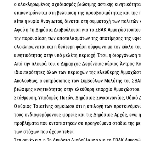
ο ολοκληρωμένος σχεδιασμός βιώσιμης αστικής κινητικότητ
επικεντρώνεται στη βελτίωση της προσβασιμότητας και της 
είπε η κυρία Αναγιωτού, δίνεται στη συμμετοχή των πολιτών
Αφού η 1η Δημόσια Διαβούλευση για το ΣΒΑΚ Αμμοχώστουπου π
την παρουσίαση των αποτελεσμάτων της αποτίμησης της υφισ
ολοκληρώνεται και η δεύτερη φάση σύμφωνα με τον κύκλο το
κινητικότητας στην υπό μελέτη περιοχή. Έτσι, η διοργάνωση
Από την πλευρά του, ο Δήμαρχος Δερύνειας κύριος Άντρος Κα
ιδιαιτερότητες όλων των περιοχών της ελεύθερης Αμμοχώστ
Ακολούθως, ο εκπρόσωπος των Συμβούλων Μελέτης του ΣΒΑΚ Α
βιώσιμης κινητικότητας στην ελεύθερη επαρχία Αμμοχώστου
Στάθμευση, Υποδομές Πεζών, Δημόσιες Συγκοινωνίες, Οδικό Δ
Ο κύριος Τσιατίνης σημείωσε ότι η επιλογή των προτεινόμεν
τους ενδιαφερόμενους φορείς και τις Δημόσιες Αρχές, ενώ η
προβλήματα που εντοπίστηκαν σε προηγούμενα στάδια της μελ
των στόχων που έχουν τεθεί.
Στη συνέχεια, η 2η Δημόσια Διαβούλευση για το ΣΒΑΚ Αμμοχ